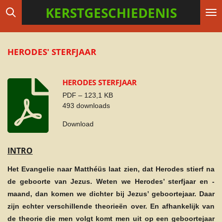
KERSTGESCHIEDENIS
Ga
direct
naar
de
HERODES' STERFJAAR
hoofdinhoud
HERODES STERFJAAR
PDF – 123,1 KB
493 downloads
Download
INTRO
Het Evangelie naar Matthéüs laat zien, dat Herodes stierf na
de geboorte van Jezus. Weten we Herodes’ sterfjaar en -
maand, dan komen we dichter bij Jezus’ geboortejaar. Daar
zijn echter verschillende theorieën over. En afhankelijk van
de theorie die men volgt komt men uit op een geboortejaar