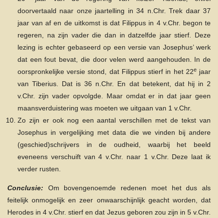
doorvertaald naar onze jaartelling in 34 n.Chr. Trek daar 37
jaar van af en de uitkomst is dat Filippus in 4 v.Chr. begon te
regeren, na zijn vader die dan in datzelfde jaar stierf. Deze
lezing is echter gebaseerd op een versie van Josephus’ werk
dat een fout bevat, die door velen werd aangehouden. In de
e
oorspronkelijke versie stond, dat Filippus stierf in het 22
jaar
van Tiberius. Dat is 36 n.Chr. En dat betekent, dat hij in 2
v.Chr. zijn vader opvolgde. Maar omdat er in dat jaar geen
maansverduistering was moeten we uitgaan van 1 v.Chr.
Zo zijn er ook nog een aantal verschillen met de tekst van
Josephus in vergelijking met data die we vinden bij andere
(geschied)schrijvers in de oudheid, waarbij het beeld
eveneens verschuift van 4 v.Chr. naar 1 v.Chr. Deze laat ik
verder rusten.
Conclusie:
Om bovengenoemde redenen moet het dus als
feitelijk onmogelijk en zeer onwaarschijnlijk geacht worden, dat
Herodes in 4 v.Chr. stierf en dat Jezus geboren zou zijn in 5 v.Chr.