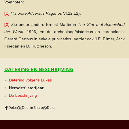
Voetnoten:
[1]
Historiae Adversus Paganos
VI:22.12).
[2]
Zie onder andere Ernest Martin in
The Star that Astonished
the World
, 1996, en de archeoloog/historicus en chronologist
Gérard Gertoux in enkele publicaties. Verder ook J.E. Filmer, Jack
Finegan en D. Hutcheson.
DATERING EN BESCHRIJVING
Datering volgens Lukas
Herodes' sterfjaar
De beschrijving
Delen
Deel
Share
Delen