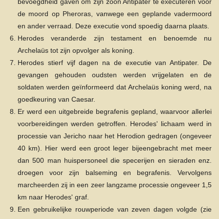
bevoegdheid gaven om zijn zoon Antipater te executeren voor
de moord op Pheroras, vanwege een geplande vadermoord
en ander verraad. Deze executie vond spoedig daarna plaats.
Herodes veranderde zijn testament en benoemde nu
Archelaüs tot zijn opvolger als koning.
Herodes stierf vijf dagen na de executie van Antipater. De
gevangen gehouden oudsten werden vrijgelaten en de
soldaten werden geïnformeerd dat Archelaüs koning werd, na
goedkeuring van Caesar.
Er werd een uitgebreide begrafenis gepland, waarvoor allerlei
voorbereidingen werden getroffen. Herodes' lichaam werd in
processie van Jericho naar het Herodion gedragen (ongeveer
40 km). Hier werd een groot leger bijeengebracht met meer
dan 500 man huispersoneel die specerijen en sieraden enz.
droegen voor zijn balseming en begrafenis. Vervolgens
marcheerden zij in een zeer langzame processie ongeveer 1,5
km naar Herodes' graf.
Een gebruikelijke rouwperiode van zeven dagen volgde (zie