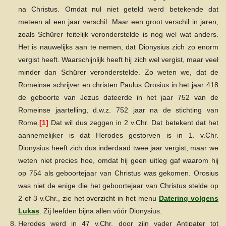
na Christus. Omdat nul niet geteld werd betekende dat
meteen al een jaar verschil. Maar een groot verschil in jaren,
zoals Schürer feitelijk veronderstelde is nog wel wat anders.
Het is nauwelijks aan te nemen, dat Dionysius zich zo enorm
vergist heeft. Waarschijnlijk heeft hij zich wel vergist, maar veel
minder dan Schürer veronderstelde. Zo weten we, dat de
Romeinse schrijver en christen Paulus Orosius in het jaar 418
de geboorte van Jezus dateerde in het jaar 752 van de
Romeinse jaartelling, d.w.z. 752 jaar na de stichting van
Rome.
[1]
Dat wil dus zeggen in 2 v.Chr. Dat betekent dat het
aannemelijker is dat Herodes gestorven is in 1. v.Chr.
Dionysius heeft zich dus inderdaad twee jaar vergist, maar we
weten niet precies hoe, omdat hij geen uitleg gaf waarom hij
op 754 als geboortejaar van Christus was gekomen. Orosius
was niet de enige die het geboortejaar van Christus stelde op
2 of 3 v.Chr., zie het overzicht in het menu
Datering volgens
Lukas
. Zij leefden bijna allen vóór Dionysius.
Herodes werd in 47 v.Chr. door zijn vader Antipater tot