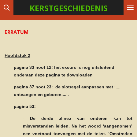
KERSTGESCHIEDENIS
Ga
direct
naar
de
ERRATUM
hoofdinhoud
Hoofdstuk 2
pagina 33
noot 12: het excurs is nog uitsluitend
onderaan deze pagina te downloaden
pagina 37
noot 23: de slotregel aanpassen met ‘....
ontvangen en geboren....’.
pagina 53:
- De derde alinea van onderen kan tot
misverstanden leiden.
Na het woord ‘aangenomen’
een voetnoot toevoegen met de tekst: ‘Omstreden