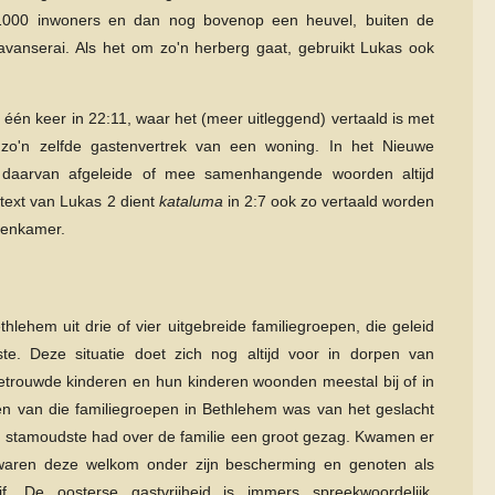
1000 inwoners en dan nog bovenop een heuvel, buiten de
vanserai. Als het om zo'n herberg gaat, gebruikt Lukas ook
.
één keer in 22:11, waar het (meer uitleggend) vertaald is met
zo'n zelfde gastenvertrek van een woning. In het Nieuwe
aarvan afgeleide of mee samenhangende woorden altijd
text van Lukas 2 dient
kataluma
in 2:7 ook zo vertaald worden
stenkamer.
ehem uit drie of vier uitgebreide familiegroepen, die geleid
te. Deze situatie doet zich nog altijd voor in dorpen van
Getrouwde kinderen en hun kinderen woonden meestal bij of in
n van die familiegroepen in Bethlehem was van het geslacht
o’n stamoudste had over de familie een groot gezag. Kwamen er
n waren deze welkom onder zijn bescherming en genoten als
jf. De oosterse gastvrijheid is immers spreekwoordelijk.