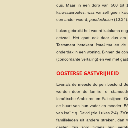
dus. Maar in een dorp van 500 tot 
karavaanroutes, was vanzelf geen kara
een ander woord,
pandocheion
(10:34)
Lukas gebruikt het woord kataluma nog 
eetzaal. Het gaat ook daar dus om 
Testament betekent
kataluma
en de d
onderdak in een woning. Binnen de con
(concordante vertaling) en wel met ga
OOSTERSE GASTVRIJHEID
Evenals de meeste dorpen bestond Bethl
werden door de familie- of stamouds
Israëlische Arabieren en Palestijnen. 
de buurt van hun vader en moeder. Eé
van Isaï c.q. David (zie Lukas 2:4). Z
familieleden uit andere streken, da
gasten zijn zorg tijdens hun verbli