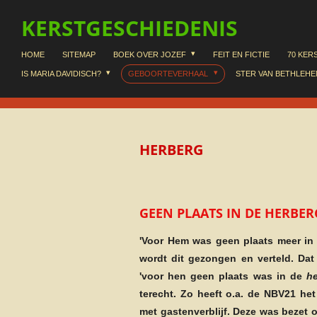
Ga
KERSTGESCHIEDENIS
direct
naar
HOME
SITEMAP
BOEK OVER JOZEF
FEIT EN FICTIE
70 KER
de
IS MARIA DAVIDISCH?
GEBOORTEVERHAAL
STER VAN BETHLEH
hoofdinhoud
HERBERG
GEEN PLAATS IN DE HERBER
'Voor Hem was geen plaats meer in 
wordt dit gezongen en verteld. Dat 
'voor hen geen plaats was in de
he
terecht. Zo heeft o.a. de NBV21 he
met gastenverblijf.
Deze was bezet o