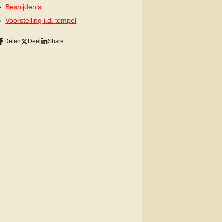
Besnijdenis
Voorstelling i.d. tempel
Delen
Deel
Share