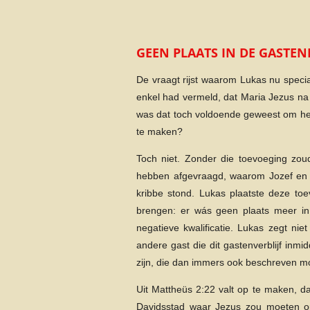
GEEN PLAATS IN DE GASTE
De vraagt rijst waarom Lukas nu specia
enkel had vermeld, dat Maria Jezus na
was dat toch voldoende geweest om het 
te maken?
Toch niet. Zonder die toevoeging zoud
hebben afgevraagd, waarom Jozef en 
kribbe stond. Lukas plaatste deze toe
brengen: er wás geen plaats meer in
negatieve kwalificatie. Lukas zegt n
andere gast die dit gastenverblijf in
zijn, die dan immers ook beschreven 
Uit Mattheüs 2:22 valt op te maken, da
Davidsstad waar Jezus zou moeten opgr