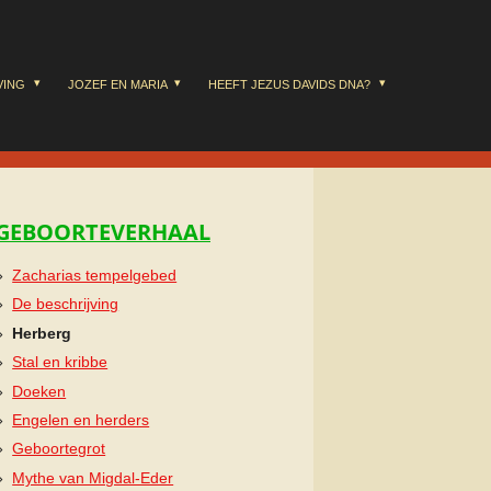
VING
JOZEF EN MARIA
HEEFT JEZUS DAVIDS DNA?
GEBOORTEVERHAAL
Zacharias tempelgebed
De beschrijving
Herberg
Stal en kribbe
Doeken
Engelen en herders
Geboortegrot
Mythe van Migdal-Eder