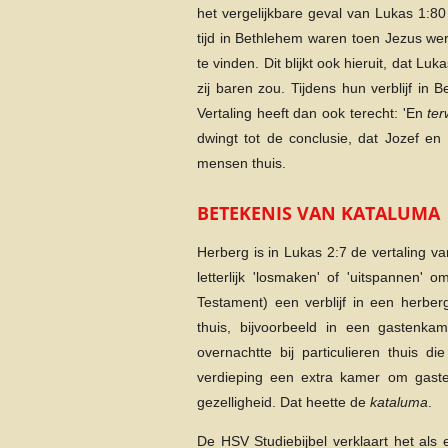
het vergelijkbare geval van Lukas 1:80
tijd in Bethlehem waren toen Jezus we
te vinden. Dit blijkt ook hieruit, dat Luk
zij baren zou. Tijdens hun verblijf i
Vertaling heeft dan ook terecht: 'En
terw
dwingt tot de conclusie, dat Jozef e
mensen thuis.
BETEKENIS VAN KATALUMA
Herberg is in Lukas 2:7 de vertaling v
letterlijk 'losmaken' of 'uitspannen
Testament) een verblijf in een herbe
thuis, bijvoorbeeld in een gastenk
overnachtte bij particulieren thuis 
verdieping een extra kamer om gast
gezelligheid. Dat heette de
kataluma
.
De HSV Studiebijbel verklaart het als