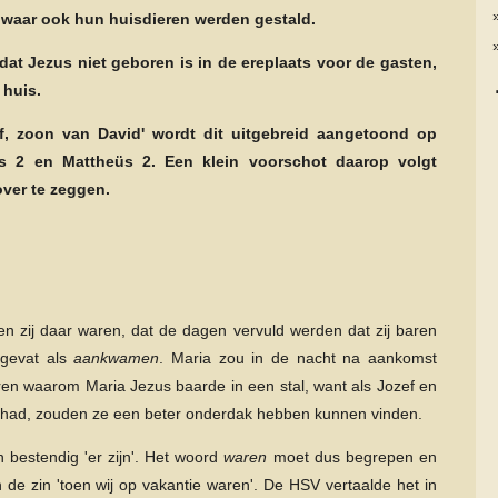
 waar ook hun huisdieren werden gestald.
dat Jezus niet geboren is in de ereplaats voor de gasten,
 huis.
f, zoon van David' wordt dit uitgebreid aangetoond op
s 2 en Mattheüs 2. Een klein voorschot daarop volgt
 over te zeggen.
oen zij daar waren, dat de dagen vervuld werden dat zij baren
gevat als
aankwamen
. Maria zou in de nacht na aankomst
en waarom Maria Jezus baarde in een stal, want als Jozef en
gehad, zouden ze een beter onderdak hebben kunnen vinden.
 bestendig 'er zijn'. Het woord
waren
moet dus begrepen en
n de zin 'toen wij op vakantie waren'. De HSV vertaalde het in