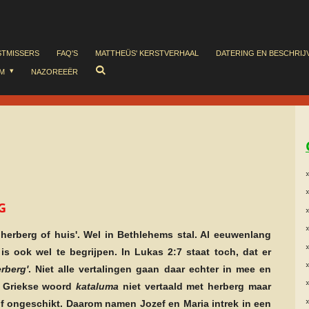
STMISSERS
FAQ'S
MATTHEÜS' KERSTVERHAAL
DATERING EN BESCHRIJ
EM
NAZOREEËR
G
herberg of huis'. Wel in Bethlehems stal. Al eeuwenlang
is ook wel te begrijpen. I
n Lukas 2:7 staat toch, dat er
rberg'
. Niet alle vertalingen gaan daar echter in mee en
t Griekse woord
kataluma
niet vertaald met herberg maar
f ongeschikt. Daarom namen Jozef en Maria intrek in een