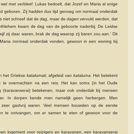
 wel met verbleef. Lukas bedoelt, dat Jozef en Maria al enige
rd geboren. Zij hadden dus tijd genoeg om normaal onderdak
as niet schreef dat de
dag
, maar de
dagen
vervuld werden, dat
n Bethlehem kwam de dag van de geboorte naderbij. De Leidse
ijl
zij daar waren, brak de dag waarop zij baren zou aan.' Dit
n Maria normaal onderdak vonden, gewoon in een woning bij
an het Griekse
katalumati
, afgeleid van
kataluma
. Het betekent
' om te overnachten na een reis. Het kan soms (in het Oude
rg (karavanserai) betekenen, maar ook onderdak bij mensen
amer. In dorpen kende men namelijk geen herbergen. Men
die zeer gastvrij waren. Veel mensen bouwden op de eerste
en te ontvangen, om er samen te eten of gewoon voor de
 een logement voor reizigers en karavanen, een karavanserai