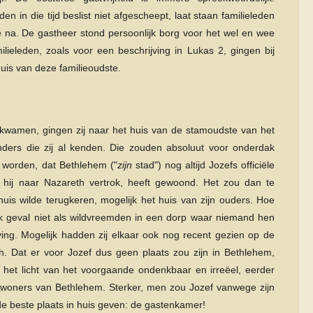
 in die tijd beslist niet afgescheept, laat staan familieleden
 na. De gastheer stond persoonlijk borg voor het wel en wee
lieleden, zoals voor een beschrijving in Lukas 2, gingen bij
uis van deze familieoudste.
kwamen, gingen zij naar het huis van de stamoudste van het
ders die zij al kenden. Die zouden absoluut voor onderdak
d worden, dat Bethlehem ("
zijn
stad") nog altijd Jozefs officiële
 hij naar Nazareth vertrok, heeft gewoond. Het zou dan te
 huis wilde terugkeren, mogelijk het huis van zijn ouders. Hoe
k geval niet als wildvreemden in een dorp waar niemand hen
ng. Mogelijk hadden zij elkaar ook nog recent gezien op de
th. Dat er voor Jozef dus geen plaats zou zijn in Bethlehem,
 in het licht van het voorgaande ondenkbaar en irreëel, eerder
nwoners van Bethlehem. Sterker, men zou Jozef vanwege zijn
st de beste plaats in huis geven: de gastenkamer!