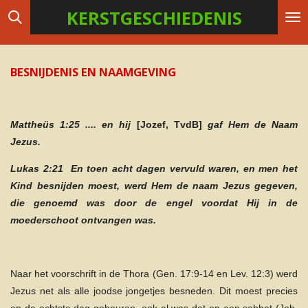
KERSTGESCHIEDENIS
Ga
direct
naar
de
BESNIJDENIS EN NAAMGEVING
hoofdinhoud
Mattheüs 1:25 .... en hij
[Jozef, TvdB]
gaf Hem de Naam
Jezus.
Lukas 2:21 En toen acht dagen vervuld waren, en men het
Kind besnijden moest, werd Hem de naam Jezus gegeven,
die genoemd was door de engel voordat Hij in de
moederschoot ontvangen was.
Naar het voorschrift in de Thora (Gen. 17:9-14 en Lev. 12:3) werd
Jezus net als alle joodse jongetjes besneden. Dit moest precies