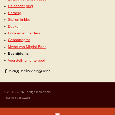
De beschrijving
Herberg
Stal en kribbe
Doeken
Engelen en herders
Geboortegrot
Mythe van Migdal-Eder
Besnijdenis
Voorstelling i.d. tempel
Delen
Deel
Share
Delen
© 2020 - 2026 Kerstgeschiedenis
Powered by
JouwWeb