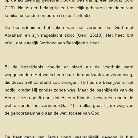
op de achtste dag gebeuren, ook al was dat op een sabbat (Joh.
7:23). Het is een belangrijk en feestelijk gebeuren temidden van
familie, bekenden en buren (Lukas 1:58,59).
De besnijdenis is het teken van het verbond dat God met
Abraham en zijn nageslacht sloot (Gen. 15:18). Het heet ‘brit
mila’, dat letterlijk ‘Verbond van Besnijdenis’ heet.
Bij de besnijdenis vloeide er bloed als de voorhuid werd
weggesneden. Het wees heen naar de noodzaak van verzoening,
die Jezus zelf tot stand zou brengen. Hij had de besnijdenis niet
nodig, omdat Hij zonder zonde was. Maar de besnijdenis van de
Heere Jezus geeft aan, dat Hij een Kind is, 'geworden onder de
wet' en onder het verbond (Gal. 4). In alles gaat Hij de weg van
de gehoorzaamheid aan de wet, tot eer van God.
De besnijdenis van Jezus vond waarschijnlijk gewoon in hun