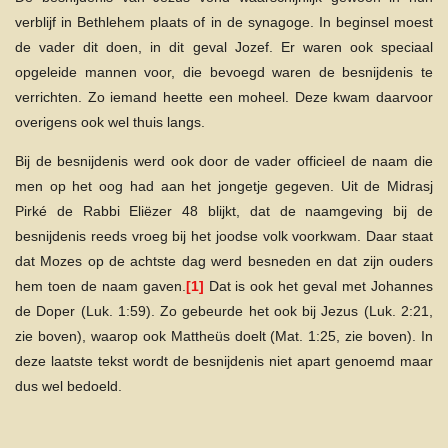
verblijf in Bethlehem plaats of in de synagoge. In beginsel moest
de vader dit doen, in dit geval Jozef. Er waren ook speciaal
opgeleide mannen voor, die bevoegd waren de besnijdenis te
verrichten. Zo iemand heette een moheel. Deze kwam daarvoor
overigens ook wel thuis langs.
Bij de besnijdenis werd ook door de vader officieel de naam die
men op het oog had aan het jongetje gegeven. Uit de Midrasj
Pirké de Rabbi Eliëzer 48 blijkt, dat de naamgeving bij de
besnijdenis reeds vroeg bij het joodse volk voorkwam. Daar staat
dat Mozes op de achtste dag werd besneden en dat zijn ouders
hem toen de naam gaven.
[1]
Dat is ook het geval met Johannes
de Doper (Luk. 1:59). Zo gebeurde het ook bij Jezus (Luk. 2:21,
zie boven), waarop ook Mattheüs doelt (Mat. 1:25, zie boven). In
deze laatste tekst wordt de besnijdenis niet apart genoemd maar
dus wel bedoeld.